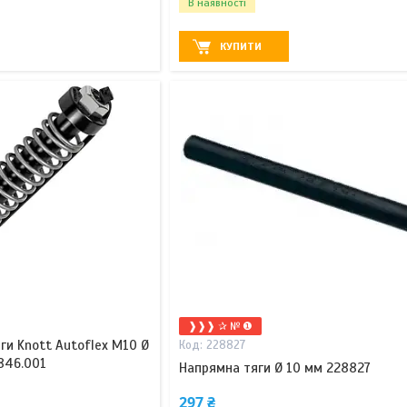
В наявності
КУПИТИ
❱❱❱ ✰ № ❶
ги Knott Autoflex М10 Ø
228827
846.001
Напрямна тяги Ø 10 мм 228827
297 ₴