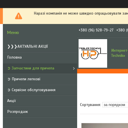
Наразі компанія не може швидко опрацьовувати зам
+380 (96) 928-79-27
+380 (
❯❯❯АКТУАЛЬНІ АКЦІЇ
Интернет-
Technik»
Головна
➲ Запчастини для причепа
➲ Причепи легкові
➲ Сервісне обслуговування
Акції
Розпродаж