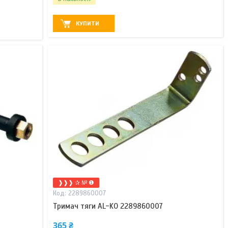
КУПИТИ
❱❱❱ ✰ № ❶
2289860007
Тримач тяги AL-KO 2289860007
365 ₴