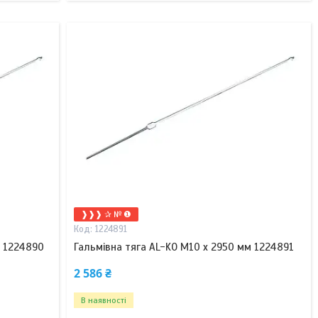
❱❱❱ ✰ № ❶
1224891
м 1224890
Гальмівна тяга AL-KO M10 x 2950 мм 1224891
2 586 ₴
В наявності