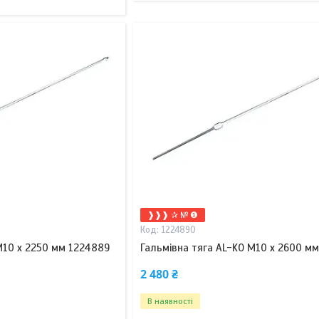
❱❱❱ ✰ № ❶
1224890
М10 x 2250 мм 1224889
Гальмівна тяга AL-KO М10 x 2600 м
2 480 ₴
В наявності