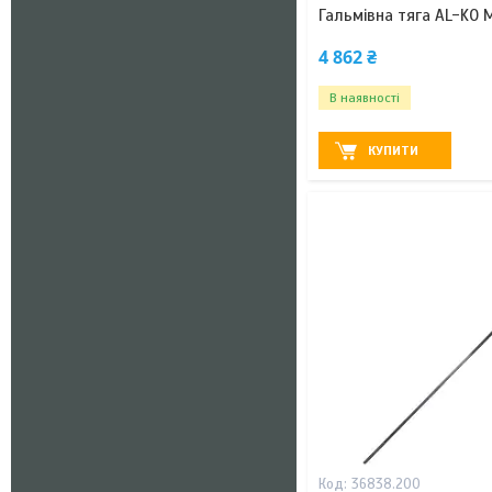
Гальмівна тяга AL-KO 
4 862 ₴
В наявності
КУПИТИ
36838.200