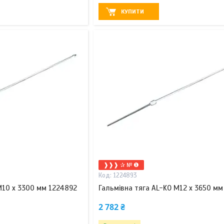
КУПИТИ
❱❱❱ ✰ № ❶
1224893
M10 x 3300 мм 1224892
Гальмівна тяга AL-KO М12 x 3650 мм
2 782 ₴