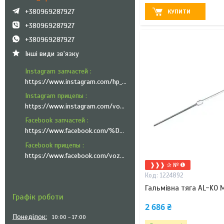
+380969287927
КУПИТИ
+380969287927
+380969287927
Інші види зв'язку
Instagram запчастей
https://www.instagram.com/hp_trailer_technik/
Instagram прицепы
https://www.instagram.com/vozyk.ua/
Facebook запчастей
https://www.facebook.com/%D0%A5%D0%9F-%D0%A2%D1%80%D0%B5%D0%B9%D0%BB%D0%B5%D1%80-%D0%A2%D0%B5%D1%85%D0%BD%D1%96%D0%BA-101335951999545
Facebook прицепы
https://www.facebook.com/vozyk.ua/
❱❱❱ ✰ № ❶
1224892
Гальмівна тяга AL-KO 
Графік роботи
2 686 ₴
Понеділок
10:00
17:00