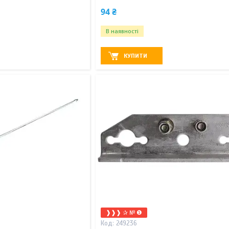
94 ₴
В наявності
КУПИТИ
❱❱❱ ✰ № ❶
249236