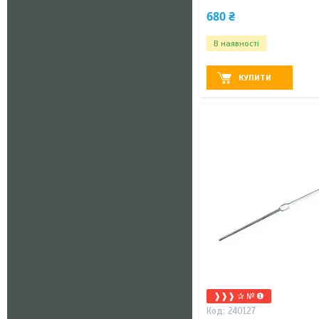
680 ₴
В наявності
КУПИТИ
❱❱❱ ✰ № ❶
240127