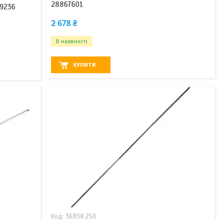
28867601
49236
2 678 ₴
В наявності
КУПИТИ
36838.250