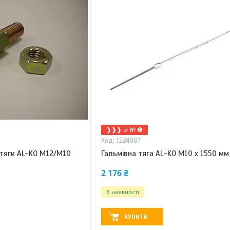
❱❱❱ ✰ № ❶
1224887
 тяги AL-KO М12/М10
Гальмівна тяга AL-KO M10 x 1550 мм
2 176 ₴
В наявності
КУПИТИ