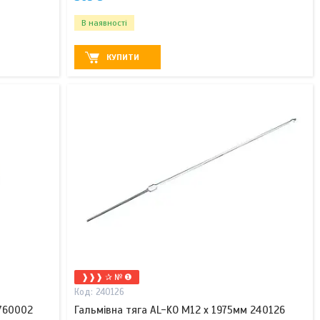
В наявності
КУПИТИ
❱❱❱ ✰ № ❶
240126
760002
Гальмівна тяга AL-KO М12 x 1975мм 240126