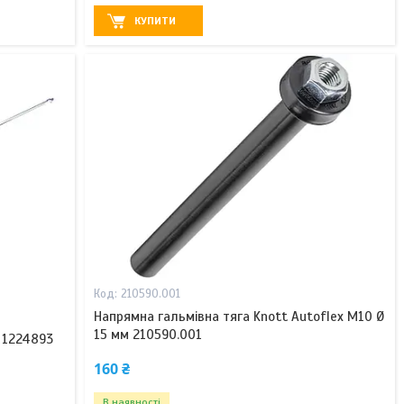
КУПИТИ
210590.001
Напрямна гальмівна тяга Knott Autoflex М10 Ø
15 мм 210590.001
 1224893
160 ₴
В наявності