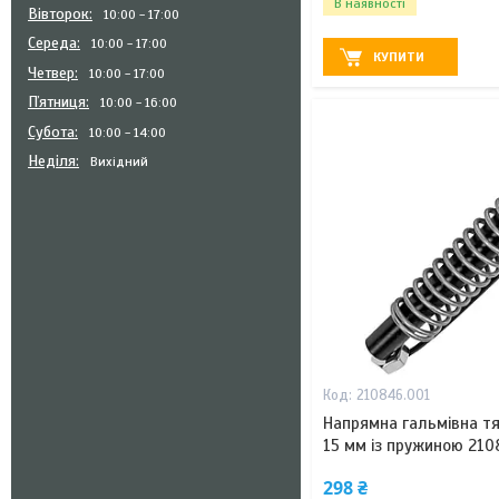
В наявності
Вівторок
10:00
17:00
Середа
10:00
17:00
КУПИТИ
Четвер
10:00
17:00
Пʼятниця
10:00
16:00
Субота
10:00
14:00
Неділя
Вихідний
210846.001
Напрямна гальмівна тя
15 мм із пружиною 210
298 ₴