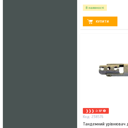
В наявності
КУПИТИ
❱❱❱ ✰ № ❶
238576
Тандемний урівнювач д