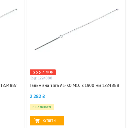
❱❱❱ ✰ № ❶
1224888
 1224887
Гальмівна тяга AL-KO M10 x 1900 мм 1224888
2 282 ₴
В наявності
КУПИТИ