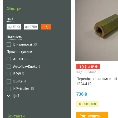
Фільтри
Ціна
Наявність
В наявності
39
Производители
AL-KO
22
Autoflex-Knott
1
❱❱❱ ✰ № ❶
1224412
BPW
3
Перехідник гальмівної
Bunte
4
1224412
HP-trailer
18
736 ₴
Ще 1
В наявності
Контакти
КУПИТИ