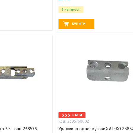
В наявності
КУПИТИ
❱❱❱ ✰ № ❶
2385760002
о 3.5 тонн 238576
Уражувач односмуговий AL-KO 2385