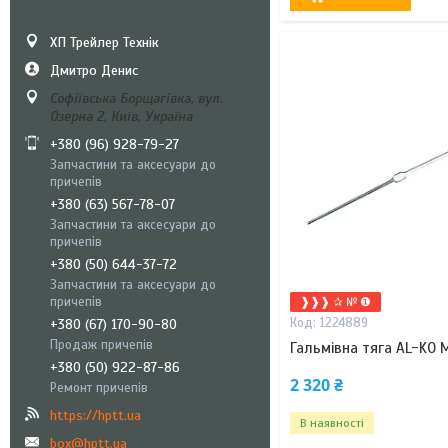
ХП Трейлер Технік
Дмитро Денис
Софіївська Борщагівка, вул.
Озерна 2, Київ, Україна
+380 (96) 928-79-27
Запчастини та аксесуари до
причепів
+380 (63) 567-78-07
Запчастини та аксесуари до
причепів
+380 (50) 644-37-72
Запчастини та аксесуари до
причепів
❱❱❱ ✰ № ❶
1224889
+380 (67) 170-90-80
Продаж причепів
Гальмівна тяга AL-KO 
+380 (50) 922-87-86
2 320 ₴
Ремонт причепів
https://hptt.ua
В наявності
box@hptt.ua