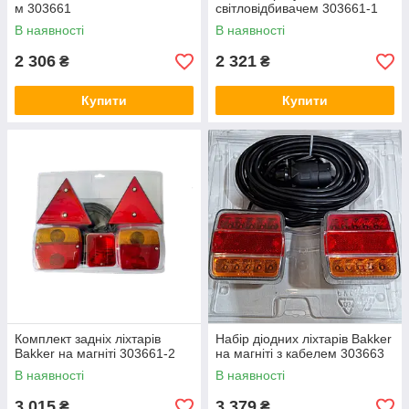
м 303661
світловідбивачем 303661-1
В наявності
В наявності
2 306
2 321
₴
₴
Купити
Купити
Комплект задніх ліхтарів
Набір діодних ліхтарів Bakker
Bakker на магніті 303661-2
на магніті з кабелем 303663
В наявності
В наявності
3 015
3 379
₴
₴