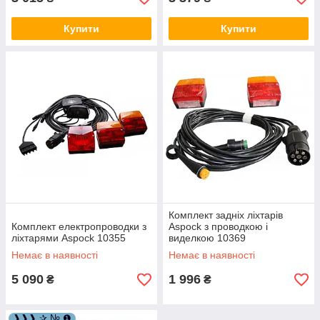
Купити
Купити
Комплект задніх ліхтарів
Комплект електропроводки з
Aspock з проводкою і
ліхтарями Aspock 10355
виделкою 10369
Немає в наявності
Немає в наявності
5 090
1 996
₴
₴
❱❱❱ ✰ № ❶