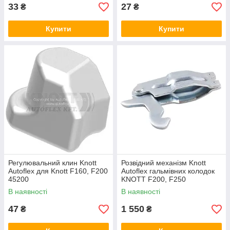
33
27
₴
₴
Купити
Купити
Регулювальний клин Knott
Розвідний механізм Knott
Autoflex для Knott F160, F200
Autoflex гальмівних колодок
45200
KNOTT F200, F250
6X0107.002 — 45309
В наявності
В наявності
47
1 550
₴
₴