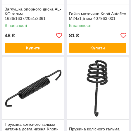
Заглушка опорного диска AL-
KO гальм
Гайка маточини Knott Autoflex
1636/1637/2051/2361
М24х1,5 мм 407963.001
373245-700490
В наявності
В наявності
48
81
₴
₴
Купити
Купити
Пружина колісного гальма
натяжна довга нижня Knott-
Пружина колісного гальма