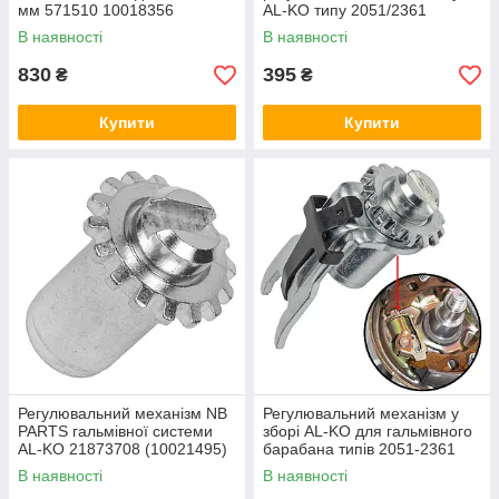
мм 571510 10018356
AL-KO типу 2051/2361
368361 10018496
В наявності
В наявності
830
395
₴
₴
Купити
Купити
Регулювальний механізм NB
Регулювальний механізм у
PARTS гальмівної системи
зборі AL-KO для гальмівного
AL-KO 21873708 (10021495)
барабана типів 2051-2361
(10018496-10018495-
В наявності
В наявності
10021495) 1060001