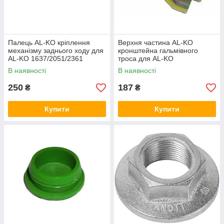
Палець AL-KO кріплення
Верхня частина AL-KO
механізму заднього ходу для
кронштейна гальмівного
AL-KO 1637/2051/2361
троса для AL-KO
368651
1637/2051/2361 371387
В наявності
В наявності
250
187
₴
₴
Купити
Купити