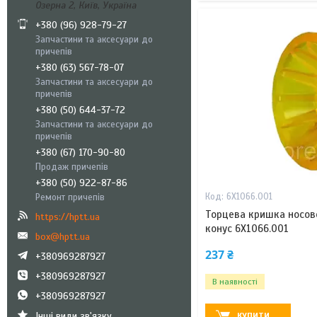
Озерна 2, Київ, Україна
+380 (96) 928-79-27
Запчастини та аксесуари до
причепів
+380 (63) 567-78-07
Запчастини та аксесуари до
причепів
+380 (50) 644-37-72
Запчастини та аксесуари до
причепів
+380 (67) 170-90-80
Продаж причепів
+380 (50) 922-87-86
6X1066.001
Ремонт причепів
Торцева кришка носов
https://hptt.ua
конус 6X1066.001
box@hptt.ua
237 ₴
+380969287927
+380969287927
В наявності
+380969287927
Інші види зв'язку
КУПИТИ