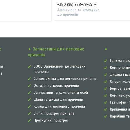
+380 (96) 928-79-27
Запчастини та аксесуари
до причепів
х
➧ Запчастини для легкових
➧
причепів
Гальма нак
ів
6000 Запчастини до легкових
Компоненти
причепів
ів
Дишла і ша
Світлотехніка для легкових причепів
Опорні коле
Осі для легкових причепів
Бортові зам
Запчастини та компоненти осей
Комплектую
Шини та диски для причепів
Газ-ліфти (
Крила для легкового причепа
Кріплення в
Зчіпні пристрої причепа
Карабіни т
Протиугінні пристрої