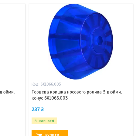
6X1066.003
 дюйми,
Торцева кришка носового ролика 3 дюйми,
конус 6X1066.003
237 ₴
В наявності
КУПИТИ