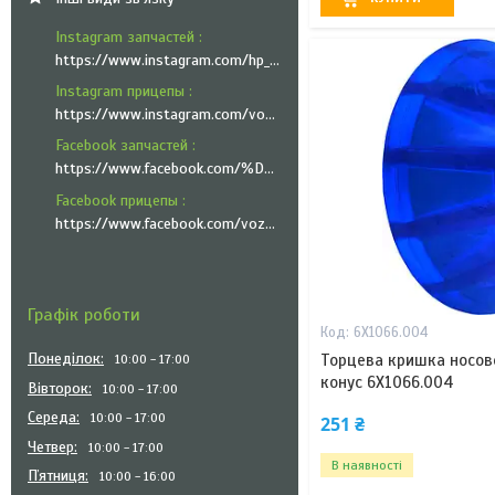
Instagram запчастей
https://www.instagram.com/hp_trailer_technik/
Instagram прицепы
https://www.instagram.com/vozyk.ua/
Facebook запчастей
https://www.facebook.com/%D0%A5%D0%9F-%D0%A2%D1%80%D0%B5%D0%B9%D0%BB%D0%B5%D1%80-%D0%A2%D0%B5%D1%85%D0%BD%D1%96%D0%BA-101335951999545
Facebook прицепы
https://www.facebook.com/vozyk.ua/
Графік роботи
6X1066.004
Понеділок
Торцева кришка носов
10:00
17:00
конус 6X1066.004
Вівторок
10:00
17:00
Середа
10:00
17:00
251 ₴
Четвер
10:00
17:00
В наявності
Пʼятниця
10:00
16:00