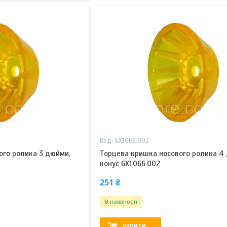
6X1066.002
ого ролика 3 дюйми,
Торцева кришка носового ролика 4
конус 6X1066.002
251 ₴
В наявності
КУПИТИ