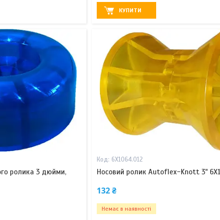
КУПИТИ
6X1064.012
го ролика 3 дюйми,
Носовий ролик Autoflex-Knott 3" 6X
132 ₴
Немає в наявності