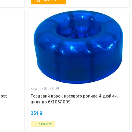
6X1067.009
nott-
Торцевий корок носового ролика 4 дюйми,
циліндр 6X1067.009
251 ₴
В наявності