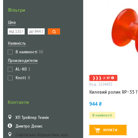
Фільтри
Ціна
Наявність
В наявності
10
Производители
AL-KO
1
Knott
8
❱❱❱ ✰ № ❶
1224431
Килевий ролик RP-33 7
Контакти
944 ₴
В наявності
ХП Трейлер Технік
Дмитро Денис
КУПИТИ
Софіївська Борщагівка, вул.