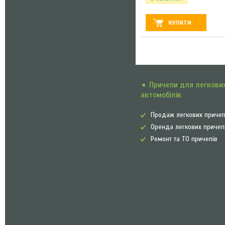
КУПИТИ
➧ Причепи для легкови
автомобілів
Продаж легкових причеп
Оренда легкових причеп
Ремонт та ТО причепів