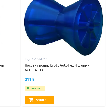
6X1064.014
йми
Носовий ролик Knott Autoflex 4 дюйми
6X1064.014
211 ₴
В наявності
КУПИТИ