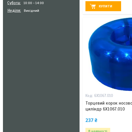
Субота
10:00
14:00
КУПИТИ
Неділя
Вихідний
6X1067.010
Торцевий корок носово
циліндр 6X1067.010
237 ₴
В наявності