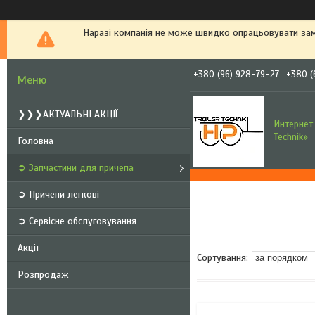
Наразі компанія не може швидко опрацьовувати зам
+380 (96) 928-79-27
+380 (
❯❯❯АКТУАЛЬНІ АКЦІЇ
Интернет-
Technik»
Головна
➲ Запчастини для причепа
➲ Причепи легкові
➲ Сервісне обслуговування
Акції
Розпродаж