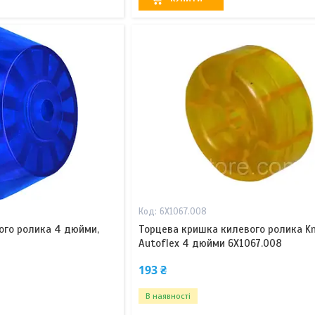
6X1067.008
ого ролика 4 дюйми,
Торцева кришка килевого ролика K
Autoflex 4 дюйми 6X1067.008
193 ₴
В наявності