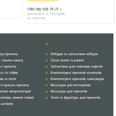
+380 (96) 928-79-27
Запчастини та аксесуари
до причепів
➧
ату причепа
Лебідки та запчастини лебідок
 гальма накату
Заїзні трапи та рампи
сі причепа
Запчастини для човнових лафетів
са та стійки
Комплектуючі причепів коневозів
ки та петлі
Комплектуючі причепів самоскидів
чі кришок причепа
Аксесуари для мотоциклів
газові амортизатори)
Аксесуари для причепів
антажу, ремені стяжні
Тенти та фурнітура для причепів.
а шплінти