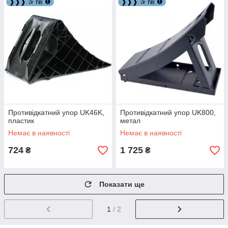
❱❱❱ ✰ № ❶
❱❱❱ ✰ № ❶
Противідкатний упор UK46K,
Противідкатний упор UK800,
пластик
метал
Немає в наявності
Немає в наявності
724
1 725
₴
₴
Показати ще
1
/ 2