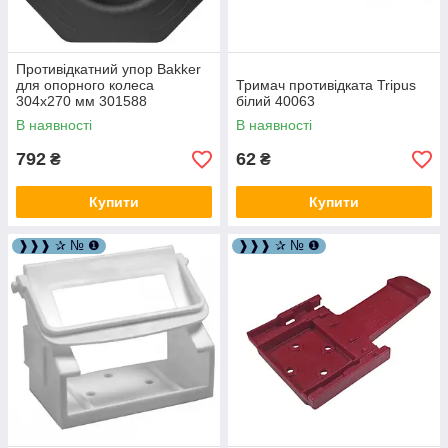
Противідкатний упор Bakker
для опорного колеса
Тримач противідката Tripus
304х270 мм 301588
білий 40063
В наявності
В наявності
792
62
₴
₴
Купити
Купити
❱❱❱ ✰ № ❶
❱❱❱ ✰ № ❶