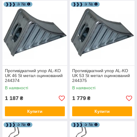
❱❱❱ ✰ № ❶
❱❱❱ ✰ № ❶
Противідкатний упор AL-KO
Противідкатний упор AL-KO
UK 46 St метал оцинкований
UK 53 St метал оцинкований
244374
244375
В наявності
В наявності
1 187
1 779
₴
₴
Купити
Купити
❱❱❱ ✰ № ❶
❱❱❱ ✰ № ❶