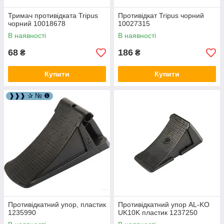
Тримач противідката Tripus
Противідкат Tripus чорний
чорний 10018678
10027315
В наявності
В наявності
68
186
₴
₴
Купити
Купити
❱❱❱ ✰ № ❶
Противідкатний упор, пластик
Противідкатний упор AL-KO
1235990
UK10K пластик 1237250