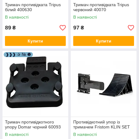
Тримач противідката Tripus
Тримач противідката Tripus
білий 400630
червоний 40070
В наявності
В наявності
89
97
₴
₴
Купити
Купити
❱❱❱ ✰ № ❶
Тримач противідкотного
Противідкотний упор із
упору Domar чорний 60093
тримачем Fristom KLIN SET
В наявності
В наявності