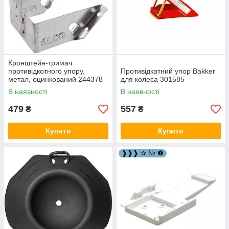
Кронштейн-тримач
противідкотного упору,
Противідкатний упор Bakker
метал, оцинкований 244378
для колеса 301585
В наявності
В наявності
479
557
₴
₴
Купити
Купити
❱❱❱ ✰ № ❶