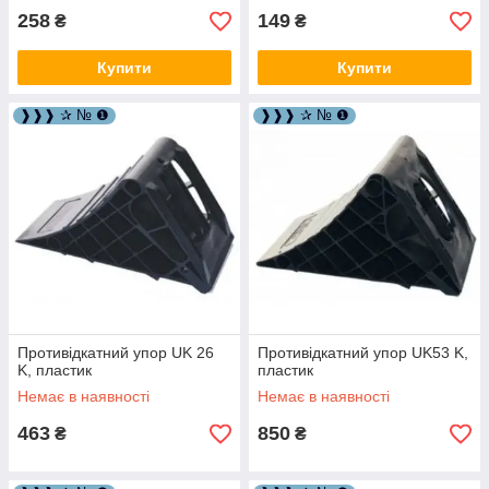
258
149
₴
₴
Купити
Купити
❱❱❱ ✰ № ❶
❱❱❱ ✰ № ❶
Противідкатний упор UK 26
Противідкатний упор UK53 K,
K, пластик
пластик
Немає в наявності
Немає в наявності
463
850
₴
₴