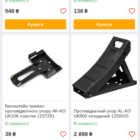
В наявності
В наявності
548
138
₴
₴
Купити
Купити
Кронштейн-тримач
противідкотного упору AK-KO
Противідкатний упор AL-KO
UK10K пластик 1237251
UK800 складаний 1250015
В наявності
В наявності
39
2 898
₴
₴