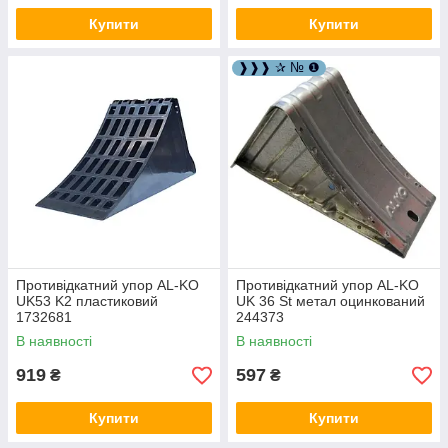
Купити
Купити
❱❱❱ ✰ № ❶
Противідкатний упор AL-KO
Противідкатний упор AL-KO
UK53 K2 пластиковий
UK 36 St метал оцинкований
1732681
244373
В наявності
В наявності
919
597
₴
₴
Купити
Купити