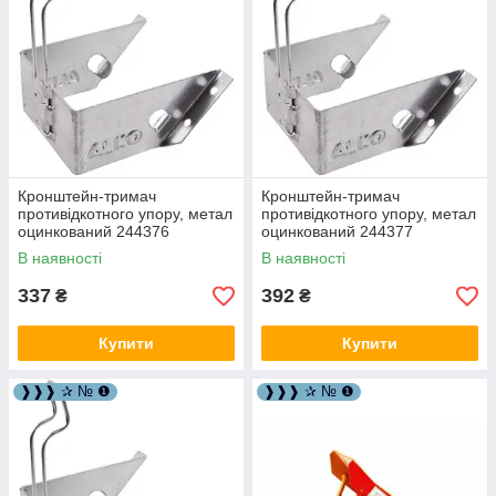
Кронштейн-тримач
Кронштейн-тримач
противідкотного упору, метал
противідкотного упору, метал
оцинкований 244376
оцинкований 244377
В наявності
В наявності
337
392
₴
₴
Купити
Купити
❱❱❱ ✰ № ❶
❱❱❱ ✰ № ❶