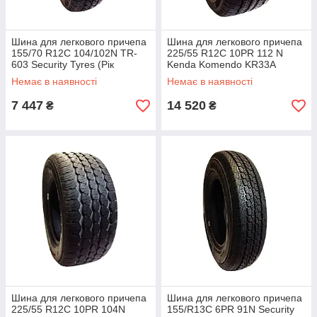
Шина для легкового причепа
Шина для легкового причепа
155/70 R12C 104/102N TR-
225/55 R12C 10PR 112 N
603 Security Tyres (Рік
Kenda Komendo KR33А
випуску 2020) 30304-20
30313-19 рік випуску 2019
Немає в наявності
Немає в наявності
7 447
14 520
₴
₴
Шина для легкового причепа
Шина для легкового причепа
225/55 R12C 10PR 104N
155/R13C 6PR 91N Security