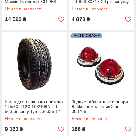
Maxxis Trailermax CR-966
TR-603 30317-20 рік випуску
30313-M-18 рік випуску 2018
2020
Немає в наявності
Немає в наявності
14 520
4 878
₴
₴
РАСПРОДАЖА
Шина для легкового причепа
Задние габаритные фонари
195/60 R12C 108/106N TR-
Bakker комплект из 2 шт
603 Security Tyres 30335-17
303706
рік випуску 2017
Немає в наявності
Немає в наявності
9 163
166
₴
₴