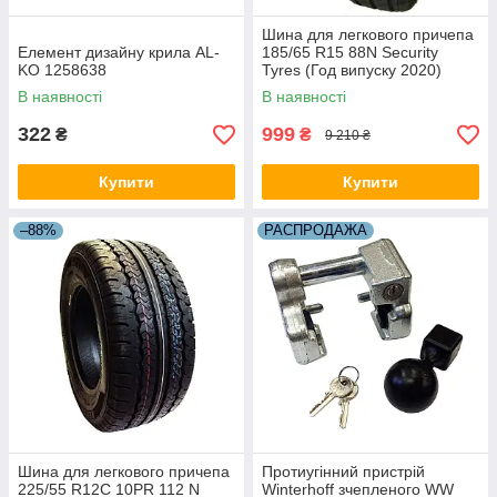
Шина для легкового причепа
Елемент дизайну крила AL-
185/65 R15 88N Security
KO 1258638
Tyres (Год випуску 2020)
301250-20
В наявності
В наявності
322
999
₴
₴
9 210 ₴
Купити
Купити
–88%
РАСПРОДАЖА
Шина для легкового причепа
Протиугінний пристрій
225/55 R12C 10PR 112 N
Winterhoff зчепленого WW