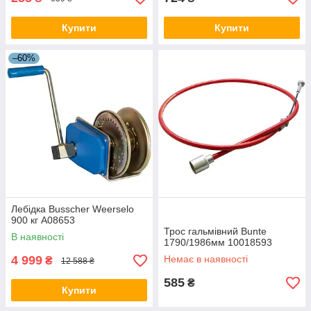
Купити
Купити
–60%
Лебідка Busscher Weerselo
900 кг A08653
Трос гальмівний Bunte
В наявності
1790/1986мм 10018593
4 999
Немає в наявності
₴
12 588 ₴
585
₴
Купити