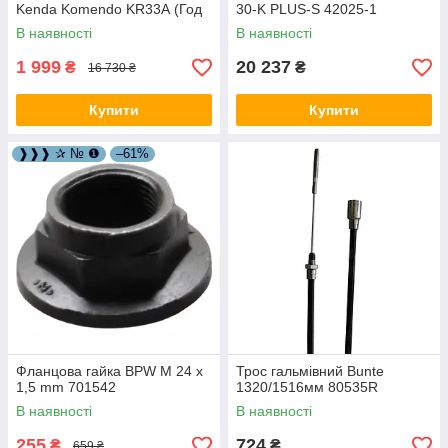
Kenda Komendo KR33А (Год
30-K PLUS-S 42025-1
випуску 2017) 30313-17
В наявності
В наявності
1 999
20 237
₴
₴
16 730 ₴
Купити
Купити
❱❱❱ ✰ № ❶
–61%
Фланцова гайка BPW M 24 x
Трос гальмівний Bunte
1,5 mm 701542
1320/1516мм 80535R
В наявності
В наявності
255
724
₴
₴
659 ₴