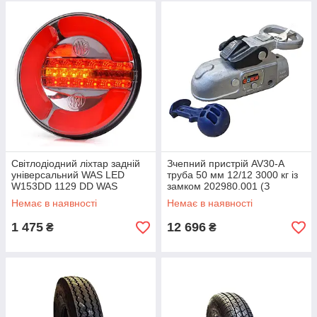
Світлодіодний ліхтар задній
Зчепний пристрій AV30-A
універсальний WAS LED
труба 50 мм 12/12 3000 кг із
W153DD 1129 DD WAS
замком 202980.001 (З
дефектом)
Немає в наявності
Немає в наявності
1 475
12 696
₴
₴