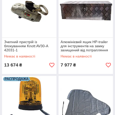
Зчепний пристрій із
Алюмінієвий ящик HP-trailer
блокуванням Knott AV30-A
для інструментів на замку
42031-1
захищений від потрапляння
води 425220-1
Немає в наявності
Немає в наявності
13 674
7 977
₴
₴
РАСПРОДАЖА