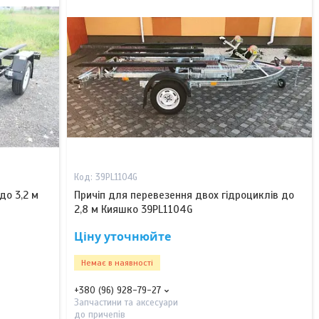
39PL1104G
до 3,2 м
Причіп для перевезення двох гідроциклів до
2,8 м Кияшко 39PL1104G
Ціну уточнюйте
Немає в наявності
+380 (96) 928-79-27
Запчастини та аксесуари
до причепів