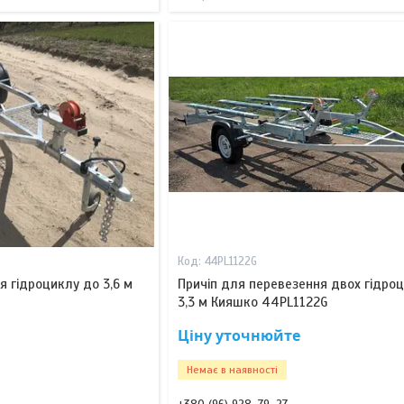
44PL1122G
я гідроциклу до 3,6 м
Причіп для перевезення двох гідроц
3,3 м Кияшко 44PL1122G
Ціну уточнюйте
Немає в наявності