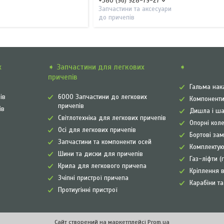
+380 (96) 928-79-27
Запчастини та аксесуари
до причепів
х
➧ Запчастини для легкових
➧
причепів
Гальма нак
ів
6000 Запчастини до легкових
Компоненти
причепів
ів
Дишла і ша
Світлотехніка для легкових причепів
Опорні коле
Осі для легкових причепів
Бортові зам
Запчастини та компоненти осей
Комплектую
Шини та диски для причепів
Газ-ліфти (
Крила для легкового причепа
Кріплення в
Зчіпні пристрої причепа
Карабіни т
Протиугінні пристрої
Сайт створений на маркетплейсі
Prom.ua