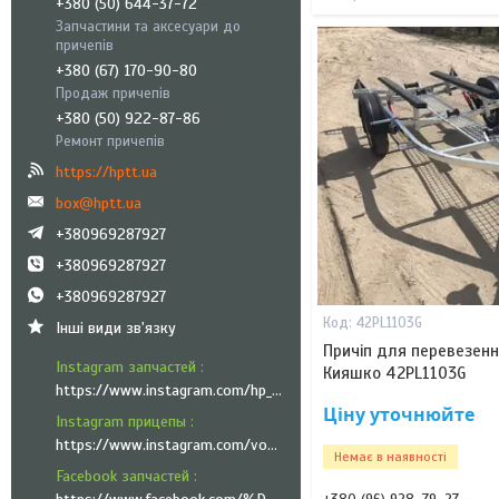
+380 (50) 644-37-72
Запчастини та аксесуари до
причепів
+380 (67) 170-90-80
Продаж причепів
+380 (50) 922-87-86
Ремонт причепів
https://hptt.ua
box@hptt.ua
+380969287927
+380969287927
+380969287927
42PL1103G
Інші види зв'язку
Причіп для перевезенн
Instagram запчастей
Кияшко 42PL1103G
https://www.instagram.com/hp_trailer_technik/
Ціну уточнюйте
Instagram прицепы
https://www.instagram.com/vozyk.ua/
Немає в наявності
Facebook запчастей