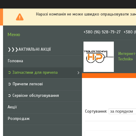
Наразі компанія не може швидко опрацьовувати зам
+380 (96) 928-79-27
+380 (
❯❯❯АКТУАЛЬНІ АКЦІЇ
Интернет-
Technik»
Головна
➲ Запчастини для причепа
➲ Причепи легкові
➲ Сервісне обслуговування
Акції
Розпродаж