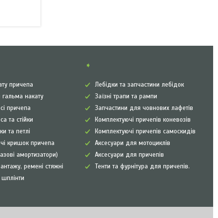
➧
ату причепа
Лебідки та запчастини лебідок
 гальма накату
Заїзні трапи та рампи
сі причепа
Запчастини для човнових лафетів
са та стійки
Комплектуючі причепів коневозів
ки та петлі
Комплектуючі причепів самоскидів
чі кришок причепа
Аксесуари для мотоциклів
газові амортизатори)
Аксесуари для причепів
антажу, ремені стяжні
Тенти та фурнітура для причепів.
а шплінти