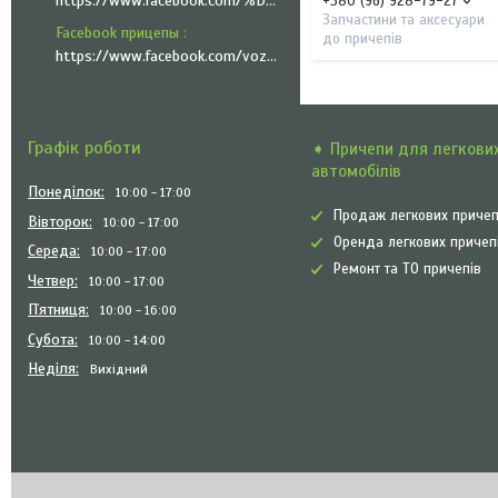
https://www.facebook.com/%D0%A5%D0%9F-%D0%A2%D1%80%D0%B5%D0%B9%D0%BB%D0%B5%D1%80-%D0%A2%D0%B5%D1%85%D0%BD%D1%96%D0%BA-101335951999545
+380 (96) 928-79-27
Запчастини та аксесуари
Facebook прицепы
до причепів
https://www.facebook.com/vozyk.ua/
Графік роботи
➧ Причепи для легкови
автомобілів
Понеділок
10:00
17:00
Продаж легкових причеп
Вівторок
10:00
17:00
Оренда легкових причеп
Середа
10:00
17:00
Ремонт та ТО причепів
Четвер
10:00
17:00
Пʼятниця
10:00
16:00
Субота
10:00
14:00
Неділя
Вихідний