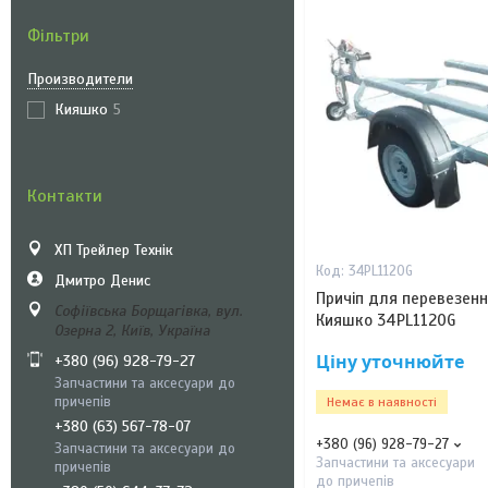
Фільтри
Производители
Кияшко
5
Контакти
ХП Трейлер Технік
34PL1120G
Дмитро Денис
Причіп для перевезенн
Софіївська Борщагівка, вул.
Кияшко 34PL1120G
Озерна 2, Київ, Україна
Ціну уточнюйте
+380 (96) 928-79-27
Запчастини та аксесуари до
причепів
Немає в наявності
+380 (63) 567-78-07
+380 (96) 928-79-27
Запчастини та аксесуари до
Запчастини та аксесуари
причепів
до причепів