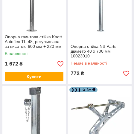
Опорна гвинтова стійка Knott
Autoflex TL-48, регульована
за висотою 600 мм + 220 мм
Опорна стійка NB Parts
150 кг XS-030
діаметр 48 х 700 мм
В наявності
10023010
1 672
Немає в наявності
₴
772
₴
Купити
❱❱❱ ✰ № ❶