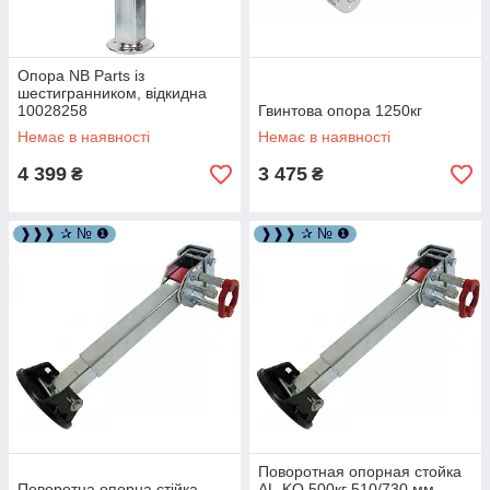
Опора NB Parts із
шестигранником, відкидна
10028258
Гвинтова опора 1250кг
Немає в наявності
Немає в наявності
4 399
3 475
₴
₴
❱❱❱ ✰ № ❶
❱❱❱ ✰ № ❶
Поворотная опорная стойка
Поворотна опорна стійка
AL-KO 500кг 510/730 мм