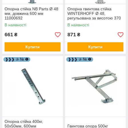
Опорна стійка NB Parts Ø 48
Опорна гвинтова стійка
мм, довжина 600 мм
WINTERHOFF Ø 48,
11000692
регульована за висотою 370
мм + 220 мм 150 кг 1860716
В наявності
В наявності
661
871
₴
₴
Купити
Купити
❱❱❱ ✰ № ❶
❱❱❱ ✰ № ❶
Опорна стійка 400кг,
50х50мм, 600мм
Гвинтова опора 500кг