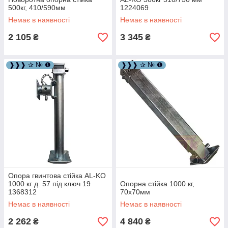
500кг, 410/590мм
1224069
Немає в наявності
Немає в наявності
2 105
3 345
₴
₴
❱❱❱ ✰ № ❶
❱❱❱ ✰ № ❶
Опора гвинтова стійка AL-KO
1000 кг д. 57 під ключ 19
Опорна стійка 1000 кг,
1368312
70х70мм
Немає в наявності
Немає в наявності
2 262
4 840
₴
₴