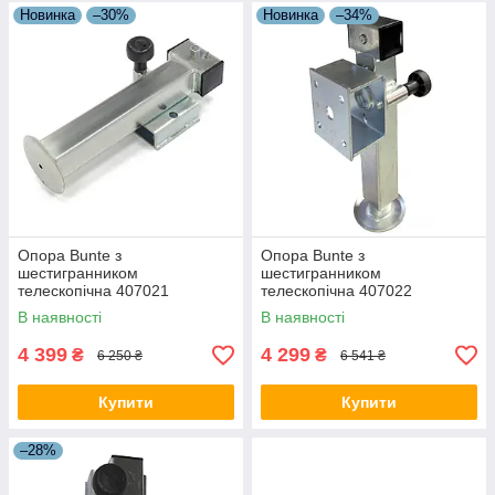
Новинка
–30%
Новинка
–34%
Опора Bunte з
Опора Bunte з
шестигранником
шестигранником
телескопічна 407021
телескопічна 407022
В наявності
В наявності
4 399
4 299
₴
₴
6 250 ₴
6 541 ₴
Купити
Купити
–28%