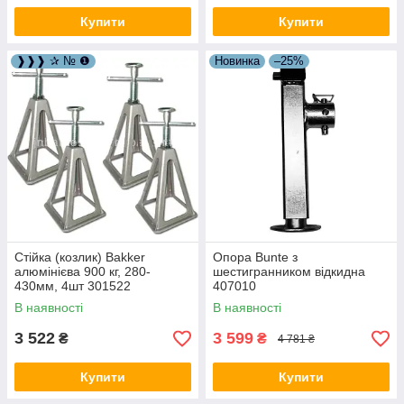
Купити
Купити
❱❱❱ ✰ № ❶
Новинка
–25%
Стійка (козлик) Bakker
Опора Bunte з
алюмінієва 900 кг, 280-
шестигранником відкидна
430мм, 4шт 301522
407010
В наявності
В наявності
3 522
3 599
₴
₴
4 781 ₴
Купити
Купити