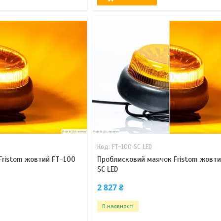
FT-100 SC LED
Fristom жовтий FT-100
Проблисковий маячок Fristom жовти
SC LED
2 827 ₴
В наявності