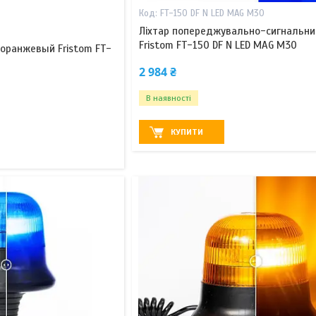
FT-150 DF N LED MAG M30
Ліхтар попереджувально-сигнальний
Fristom FT-150 DF N LED MAG M30
оранжевый Fristom FT-
2 984 ₴
В наявності
КУПИТИ