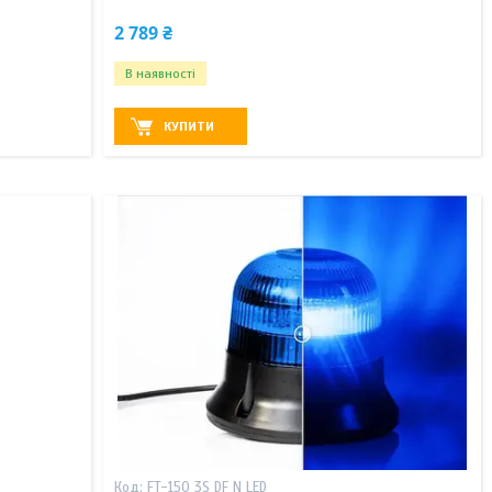
2 789 ₴
В наявності
КУПИТИ
FT-150 3S DF N LED