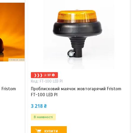
❱❱❱ ✰ № ❶
FT-100 LED PI
 Fristom
Проблисковий маячок жовтогарячий Fristom
FT-100 LED PI
3 218 ₴
В наявності
КУПИТИ