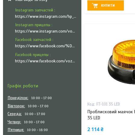
КУПИТИ
Instagram запчастей
https://www.instagram.com/hp_trailer_technik/
Instagram прицепы
https://www.instagram.com/vozyk.ua/
Facebook запчастей
https://www.facebook.com/%D0%A5%D0%9F-%D0%A2%D1%80%D0%B5%D0%B9%D0%BB%D0%B5%D1%80-%D0%A2%D0%B5%D1%85%D0%BD%D1%96%D0%BA-101335951999545
Facebook прицепы
https://www.facebook.com/vozyk.ua/
Графік роботи
Понеділок
10:00
17:00
FT-101 3S LED
Вівторок
10:00
17:00
Проблисковий маячок 
Середа
10:00
17:00
3S LED
Четвер
10:00
17:00
2 114 ₴
Пʼятниця
10:00
16:00