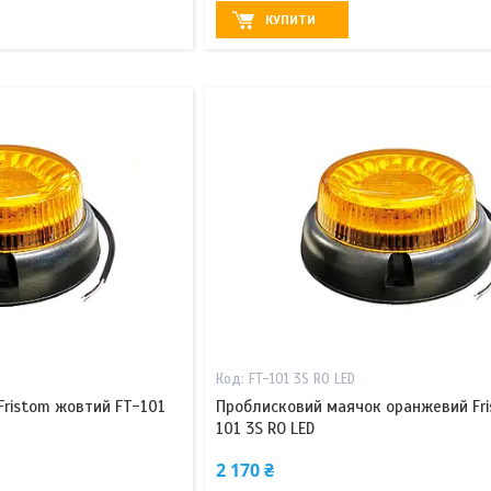
КУПИТИ
FT-101 3S RO LED
Fristom жовтий FT-101
Проблисковий маячок оранжевий Fri
101 3S RO LED
2 170 ₴