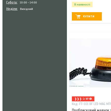
Субота
10:00
14:00
В наявності
Неділя
Вихідний
КУПИТИ
❱❱❱ ✰ № ❶
FT-101 DF LED MAG M7
Проблисковий маячок 