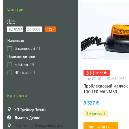
Фільтри
Ціна
Наявність
В наявності
41
Производители
Fristom
49
HP-trailer
1
❱❱❱ ✰ № ❶
FT-100 LED MAG M30
Проблесковый маячок 
100 LED MAG M30
Контакти
3 327 ₴
ХП Трейлер Технік
В наявності
Дмитро Денис
Софіївська Борщагівка, вул.
КУПИТИ