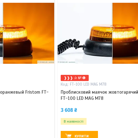
❱❱❱ ✰ № ❶
FT-100 LED MAG M78
оранжевый Fristom FT-
Проблисковий маячок жовтогарячий
FT-100 LED MAG M78
3 608 ₴
В наявності
КУПИТИ