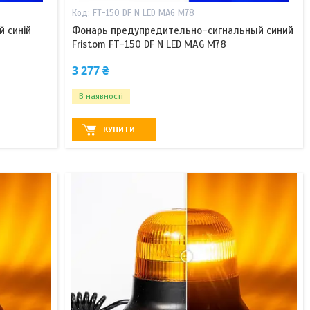
FT-150 DF N LED MAG M78
 синій
Фонарь предупредительно-сигнальный синий
Fristom FT-150 DF N LED MAG M78
3 277 ₴
В наявності
КУПИТИ