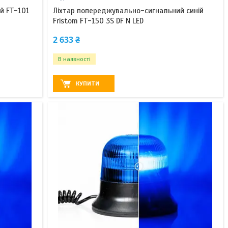
й FT-101
Ліхтар попереджувально-сигнальний синій
Fristom FT-150 3S DF N LED
2 633 ₴
В наявності
КУПИТИ