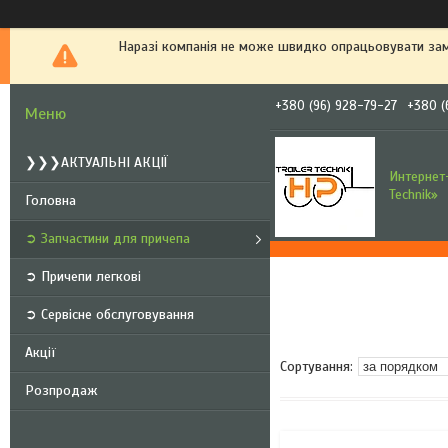
Наразі компанія не може швидко опрацьовувати зам
+380 (96) 928-79-27
+380 (
❯❯❯АКТУАЛЬНІ АКЦІЇ
Интернет-
Technik»
Головна
➲ Запчастини для причепа
➲ Причепи легкові
➲ Сервісне обслуговування
Акції
Розпродаж