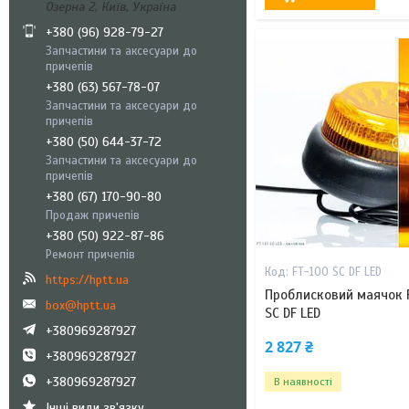
Озерна 2, Київ, Україна
+380 (96) 928-79-27
Запчастини та аксесуари до
причепів
+380 (63) 567-78-07
Запчастини та аксесуари до
причепів
+380 (50) 644-37-72
Запчастини та аксесуари до
причепів
+380 (67) 170-90-80
Продаж причепів
+380 (50) 922-87-86
Ремонт причепів
FT-100 SC DF LED
https://hptt.ua
Проблисковий маячок 
box@hptt.ua
SC DF LED
+380969287927
2 827 ₴
+380969287927
+380969287927
В наявності
Інші види зв'язку