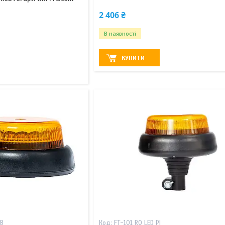
8
2 406 ₴
В наявності
КУПИТИ
78
FT-101 RO LED PI