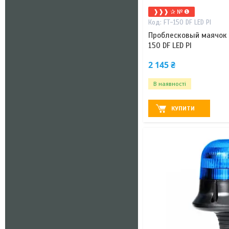
❱❱❱ ✰ № ❶
FT-150 DF LED PI
Проблесковый маячок 
150 DF LED PI
2 145 ₴
В наявності
КУПИТИ