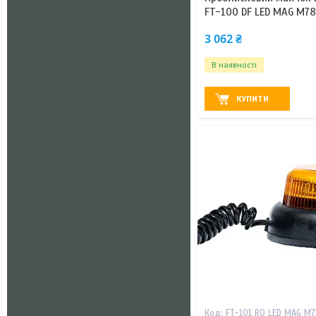
FT-100 DF LED MAG M7
3 062 ₴
В наявності
КУПИТИ
FT-101 RO LED MAG M