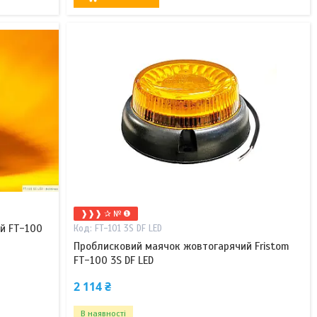
❱❱❱ ✰ № ❶
й FT-100
FT-101 3S DF LED
Проблисковий маячок жовтогарячий Fristom
FT-100 3S DF LED
2 114 ₴
В наявності