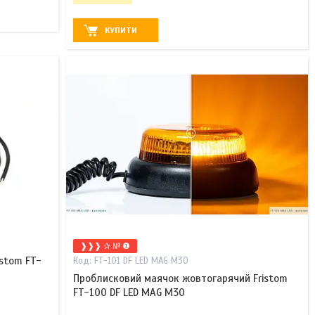
КУПИТИ
❱❱❱ ✰ № ❶
stom FT-
FT-101 DF LED MAG M30
Проблисковий маячок жовтогарячий Fristom
FT-100 DF LED MAG M30