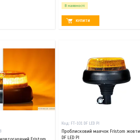
В наявності
КУПИТИ
FT-101 DF LED PI
Проблисковий маячок Fristom жовти
8
DF LED PI
жовтогарячий Fristom