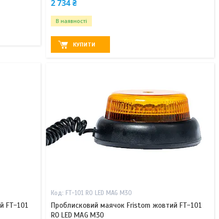
2 734 ₴
В наявності
КУПИТИ
FT-101 RO LED MAG M30
й FT-101
Проблисковий маячок Fristom жовтий FT-101
RO LED MAG M30