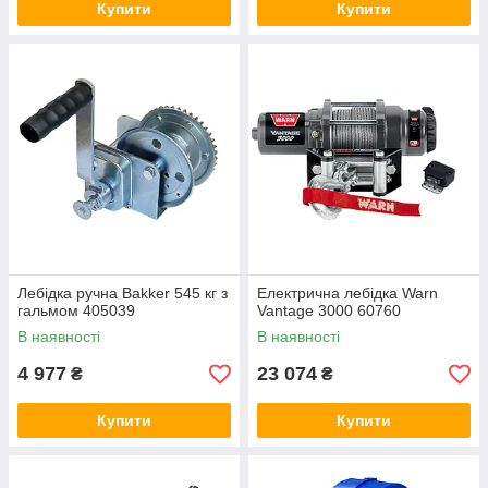
Купити
Купити
Лебідка ручна Bakker 545 кг з
Електрична лебідка Warn
гальмом 405039
Vantage 3000 60760
В наявності
В наявності
4 977
23 074
₴
₴
Купити
Купити