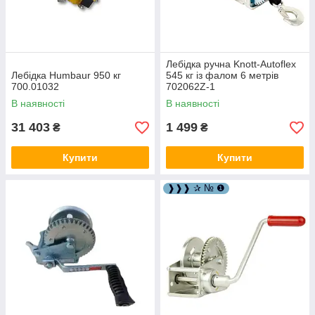
Лебідка ручна Knott-Autoflex
Лебідка Humbaur 950 кг
545 кг із фалом 6 метрів
700.01032
702062Z-1
В наявності
В наявності
31 403
1 499
₴
₴
Купити
Купити
❱❱❱ ✰ № ❶