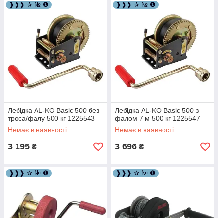
❱❱❱ ✰ № ❶
❱❱❱ ✰ № ❶
Лебідка AL-KO Basic 500 без
Лебідка AL-KO Basic 500 з
троса/фалу 500 кг 1225543
фалом 7 м 500 кг 1225547
Немає в наявності
Немає в наявності
3 195
3 696
₴
₴
❱❱❱ ✰ № ❶
❱❱❱ ✰ № ❶