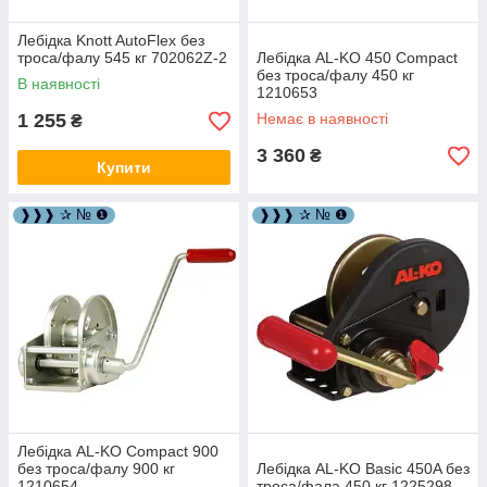
Лебідка Knott AutoFlex без
троса/фалу 545 кг 702062Z-2
Лебідка AL-KO 450 Compact
без троса/фалу 450 кг
В наявності
1210653
1 255
Немає в наявності
₴
3 360
₴
Купити
❱❱❱ ✰ № ❶
❱❱❱ ✰ № ❶
Лебідка AL-KO Compact 900
без троса/фалу 900 кг
Лебідка AL-KO Basic 450A без
1210654
троса/фала 450 кг 1225298