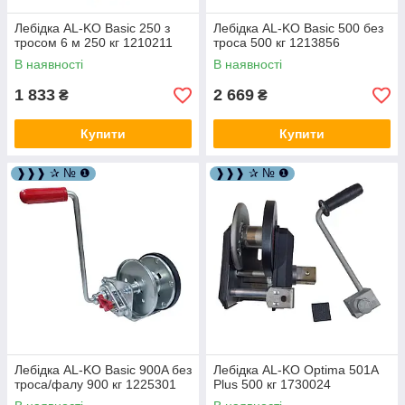
Лебідка AL-KO Basic 250 з
Лебідка AL-KO Basic 500 без
тросом 6 м 250 кг 1210211
троса 500 кг 1213856
В наявності
В наявності
1 833
2 669
₴
₴
Купити
Купити
❱❱❱ ✰ № ❶
❱❱❱ ✰ № ❶
Лебідка AL-KO Basic 900A без
Лебідка AL-KO Optima 501A
троса/фалу 900 кг 1225301
Plus 500 кг 1730024