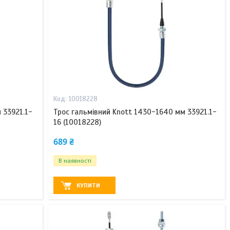
10018228
 33921.1-
Трос гальмівний Knott 1430-1640 мм 33921.1-
16 (10018228)
689 ₴
В наявності
КУПИТИ