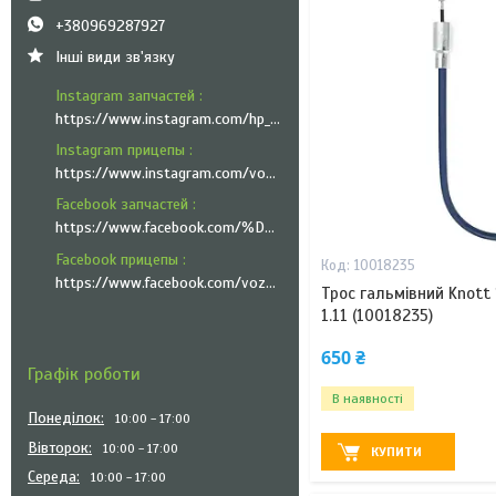
+380969287927
Інші види зв'язку
Instagram запчастей
https://www.instagram.com/hp_trailer_technik/
Instagram прицепы
https://www.instagram.com/vozyk.ua/
Facebook запчастей
https://www.facebook.com/%D0%A5%D0%9F-%D0%A2%D1%80%D0%B5%D0%B9%D0%BB%D0%B5%D1%80-%D0%A2%D0%B5%D1%85%D0%BD%D1%96%D0%BA-101335951999545
Facebook прицепы
10018235
https://www.facebook.com/vozyk.ua/
Трос гальмівний Knott
1.11 (10018235)
650 ₴
Графік роботи
В наявності
Понеділок
10:00
17:00
Вівторок
10:00
17:00
КУПИТИ
Середа
10:00
17:00