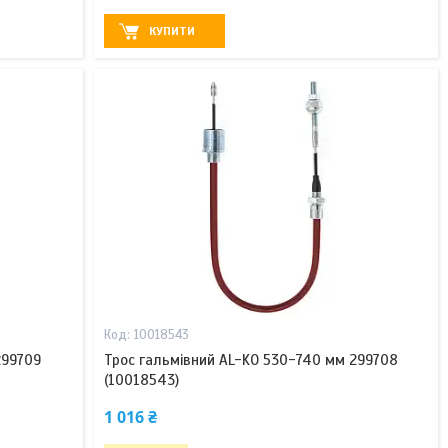
КУПИТИ
10018543
299709
Трос гальмівний AL-KO 530-740 мм 299708
(10018543)
1 016 ₴