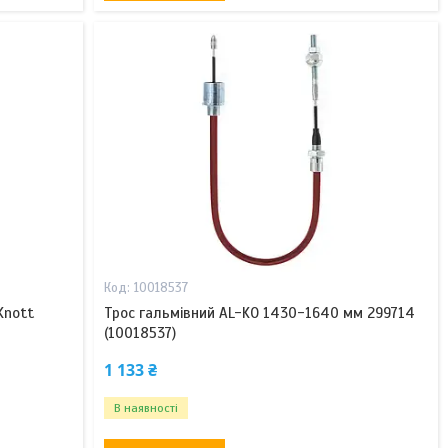
10018537
Knott
Трос гальмівний AL-KO 1430-1640 мм 299714
(10018537)
1 133 ₴
В наявності