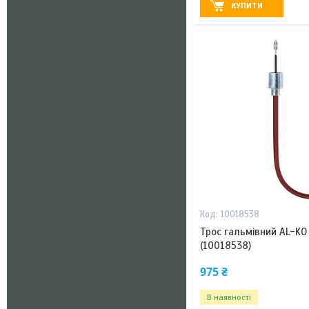
КУПИТИ
10018538
Трос гальмівний AL-KO
(10018538)
975 ₴
В наявності