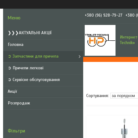
+380 (96) 928-79-27
+380 (
❯❯❯АКТУАЛЬНІ АКЦІЇ
Интернет-
Technik»
Головна
➲ Запчастини для причепа
➲ Причепи легкові
➲ Сервісне обслуговування
Акції
Розпродаж
Фільтри