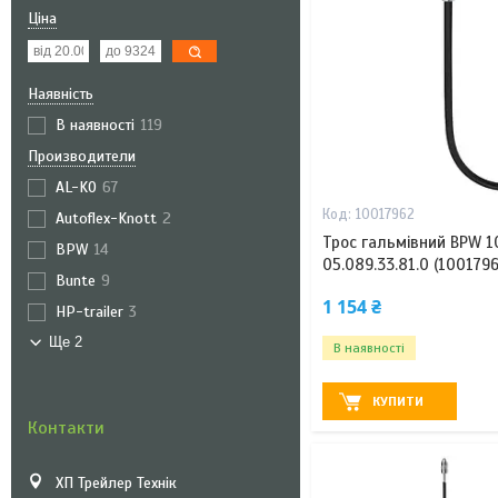
Ціна
Наявність
В наявності
119
Производители
AL-KO
67
10017962
Autoflex-Knott
2
Трос гальмівний BPW 
BPW
14
05.089.33.81.0 (1001796
Bunte
9
1 154 ₴
HP-trailer
3
Ще 2
В наявності
КУПИТИ
Контакти
ХП Трейлер Технік