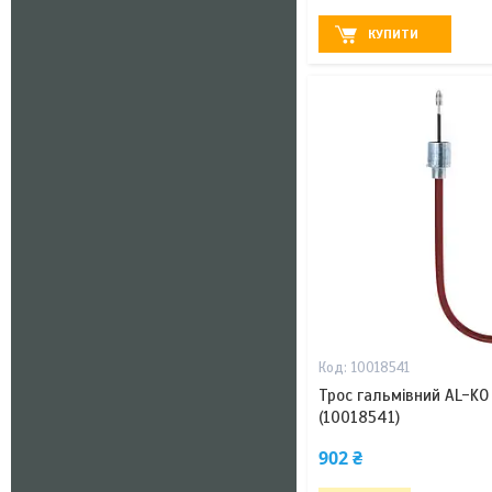
КУПИТИ
10018541
Трос гальмівний AL-KO
(10018541)
902 ₴