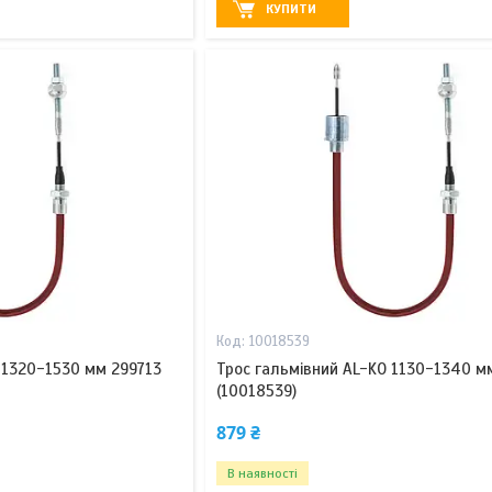
КУПИТИ
10018539
 1320-1530 мм 299713
Трос гальмівний AL-KO 1130-1340 м
(10018539)
879 ₴
В наявності