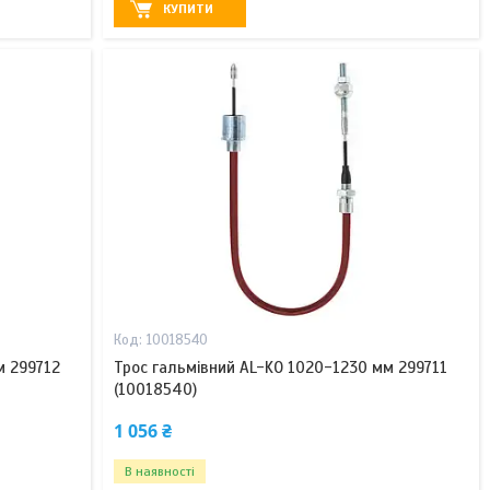
КУПИТИ
10018540
м 299712
Трос гальмівний AL-KO 1020-1230 мм 299711
(10018540)
1 056 ₴
В наявності