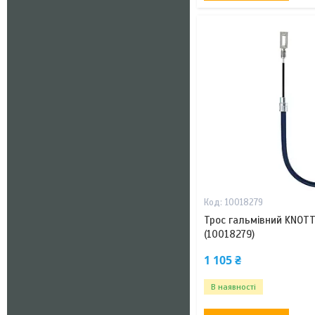
10018279
Трос гальмівний KNOT
(10018279)
1 105 ₴
В наявності