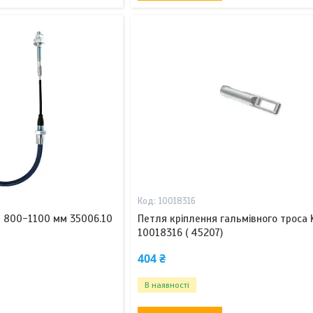
10018316
T 800-1100 мм 35006.10
Петля кріплення гальмівного троса 
10018316 ( 45207)
404 ₴
В наявності