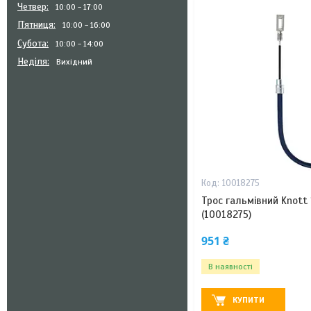
Четвер
10:00
17:00
Пʼятниця
10:00
16:00
Субота
10:00
14:00
Неділя
Вихідний
10018275
Трос гальмівний Knott
(10018275)
951 ₴
В наявності
КУПИТИ