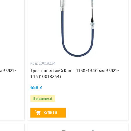
10018234
м 33921-
Трос гальмівний Knott 1130-1340 мм 33921-
1.13 (10018234)
658 ₴
В наявності
КУПИТИ