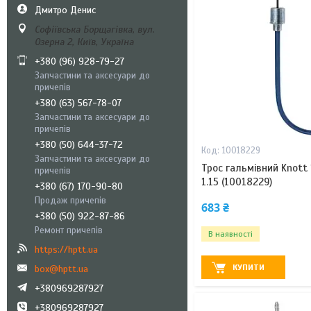
Дмитро Денис
Софіївська Борщагівка, вул.
Озерна 2, Київ, Україна
+380 (96) 928-79-27
Запчастини та аксесуари до
причепів
+380 (63) 567-78-07
Запчастини та аксесуари до
причепів
+380 (50) 644-37-72
10018229
Запчастини та аксесуари до
Трос гальмівний Knott
причепів
1.15 (10018229)
+380 (67) 170-90-80
Продаж причепів
683 ₴
+380 (50) 922-87-86
Ремонт причепів
В наявності
https://hptt.ua
КУПИТИ
box@hptt.ua
+380969287927
+380969287927