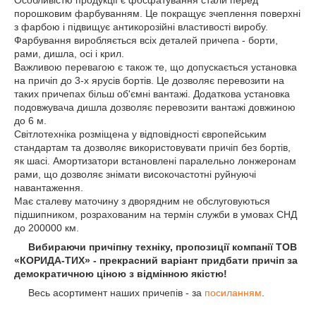
Особливістю продукції є фосфатування стали перед
порошковим фарбуванням. Це покращує зчеплення поверхні
з фарбою і підвищує антикорозійні властивості виробу.
Фарбування виробляється всіх деталей причепа - борти,
рами, дишла, осі і крил.
Важливою перевагою є також те, що допускається установка
на причіп до 3-х ярусів бортів. Це дозволяє перевозити на
таких причепах більш об'ємні вантажі. Додаткова установка
подовжувача дишла дозволяє перевозити вантажі довжиною
до 6 м.
Світлотехніка розміщена у відповідності європейським
стандартам та дозволяє використовувати причіп без бортів,
як шасі. Амортизатори встановлені паралельно лонжеронам
рами, що дозволяє знімати високочастотні руйнуючі
навантаження.
Має сталеву маточину з дворядним не обслуговуються
підшипником, розрахованим на термін служби в умовах СНД
до 200000 км.
Вибираючи причіпну техніку, пропозиції компанії ТОВ
«КОРИДА-ТИХ» - прекрасний варіант придбати причіп за
демократичною ціною з відмінною якістю!
Весь асортимент наших причепів - за
посиланням
.